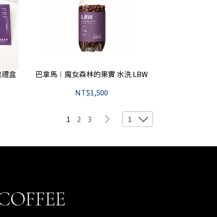
包禮盒
巴拿馬︱魔女森林的果實 水洗 LBW
NT$1,500
1
2
3
1