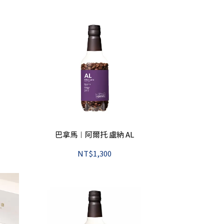
巴拿馬︱阿爾托 盧納 AL
NT$1,300