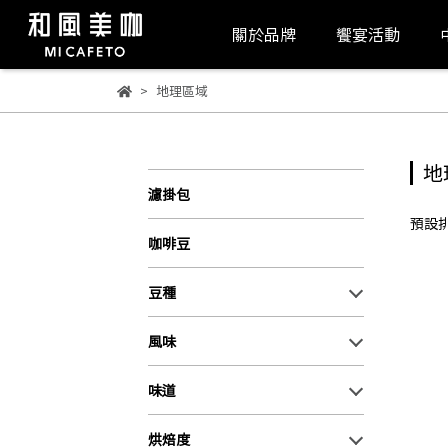
關於品牌
饗宴活動
地理區域
地
濾掛包
預設
咖啡豆
豆種
風味
味道
烘焙度