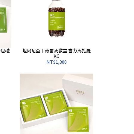
掛包禮
坦尚尼亞︱奇雷馬教堂 吉力馬扎羅
KC
NT$1,300