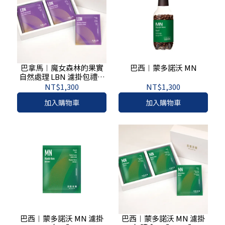
巴拿馬︱魔女森林的果實
巴西︱蒙多諾沃 MN
自然處理 LBN 濾掛包禮盒
10入 / 25入
NT$1,300
NT$1,300
加入購物車
加入購物車
巴西︱蒙多諾沃 MN 濾掛
巴西︱蒙多諾沃 MN 濾掛